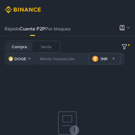
Rápido
Cuenta P2P
Por bloques
Compra
Venta
DOGE
INR