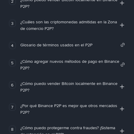
2
P2P?
¿Cuáles son las criptomonedas admitidas en la Zona
3
de comercio P2P?
Glosario de términos usados en el P2P
4
¿Cómo agregar nuevos métodos de pago en Binance
5
P2P?
¿Cómo puedo vender Bitcoin localmente en Binance
6
P2P?
¿Por qué Binance P2P es mejor que otros mercados
7
P2P?
¿Cómo puedo protegerme contra fraudes? ¡Sistema
8