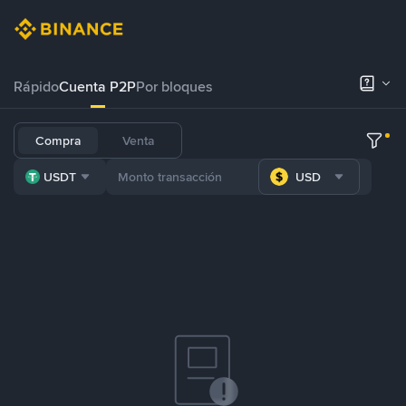
Rápido
Cuenta P2P
Por bloques
Compra
Venta
USDT
USD