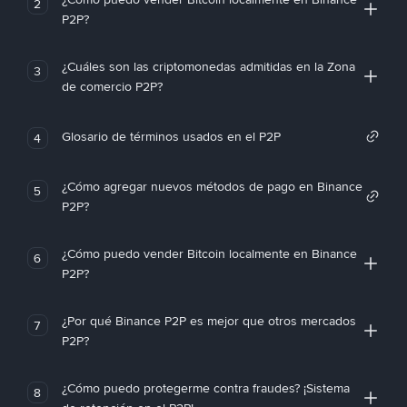
2
P2P?
¿Cuáles son las criptomonedas admitidas en la Zona
3
de comercio P2P?
Glosario de términos usados en el P2P
4
¿Cómo agregar nuevos métodos de pago en Binance
5
P2P?
¿Cómo puedo vender Bitcoin localmente en Binance
6
P2P?
¿Por qué Binance P2P es mejor que otros mercados
7
P2P?
¿Cómo puedo protegerme contra fraudes? ¡Sistema
8