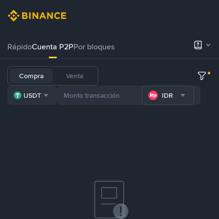
Rápido
Cuenta P2P
Por bloques
Compra
Venta
USDT
IDR