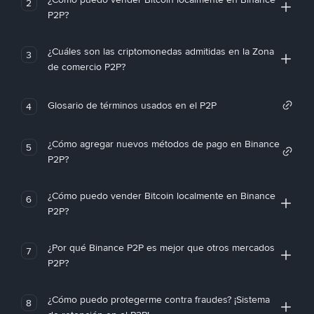
2
P2P?
¿Cuáles son las criptomonedas admitidas en la Zona
3
de comercio P2P?
Glosario de términos usados en el P2P
4
¿Cómo agregar nuevos métodos de pago en Binance
5
P2P?
¿Cómo puedo vender Bitcoin localmente en Binance
6
P2P?
¿Por qué Binance P2P es mejor que otros mercados
7
P2P?
¿Cómo puedo protegerme contra fraudes? ¡Sistema
8