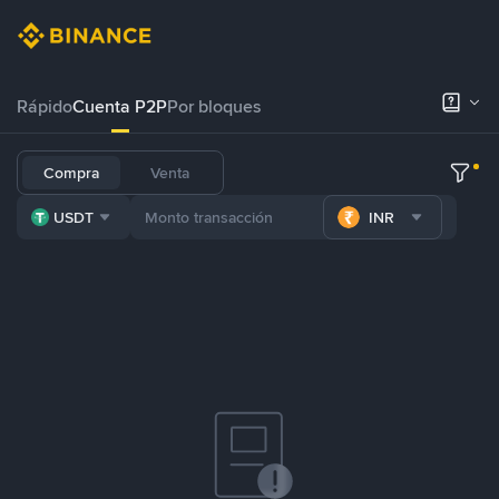
Rápido
Cuenta P2P
Por bloques
Compra
Venta
USDT
INR