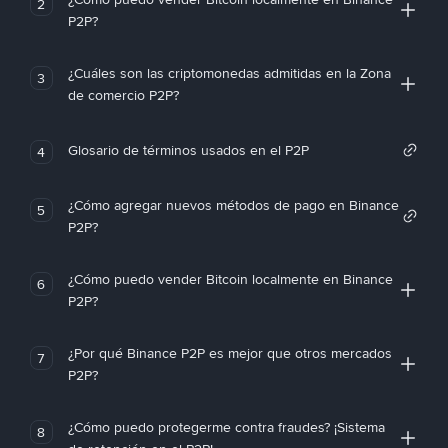
2
P2P?
¿Cuáles son las criptomonedas admitidas en la Zona
3
de comercio P2P?
Glosario de términos usados en el P2P
4
¿Cómo agregar nuevos métodos de pago en Binance
5
P2P?
¿Cómo puedo vender Bitcoin localmente en Binance
6
P2P?
¿Por qué Binance P2P es mejor que otros mercados
7
P2P?
¿Cómo puedo protegerme contra fraudes? ¡Sistema
8