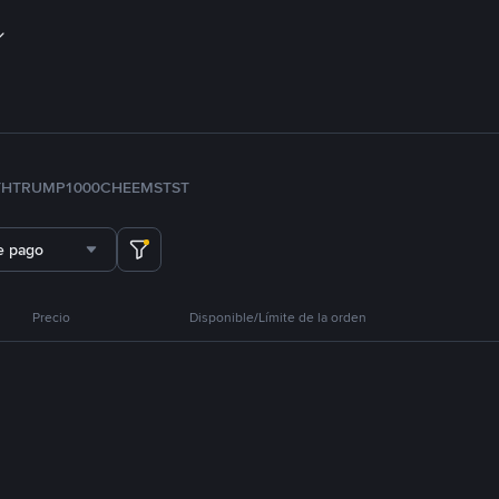
TH
TRUMP
1000CHEEMS
TST
e pago
Precio
Disponible/Límite de la orden