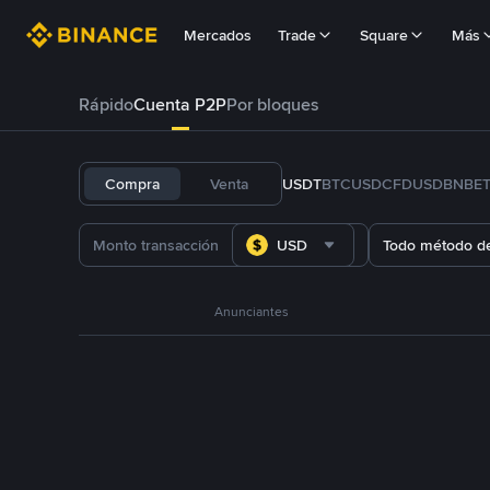
Mercados
Trade
Square
Más
Rápido
Cuenta P2P
Por bloques
Compra
Venta
USDT
BTC
USDC
FDUSD
BNB
E
USD
Todo método d
Anunciantes