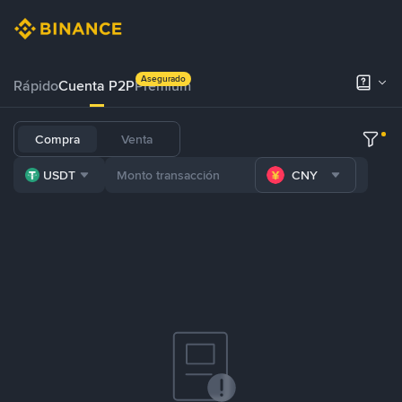
Asegurado
Rápido
Cuenta P2P
Prémium
Compra
Venta
USDT
CNY