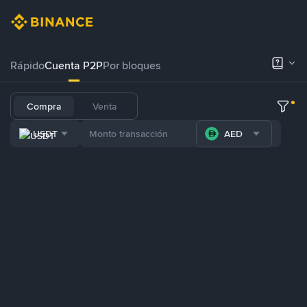
Rápido
Cuenta P2P
Por bloques
Compra
Venta
USDT
AED