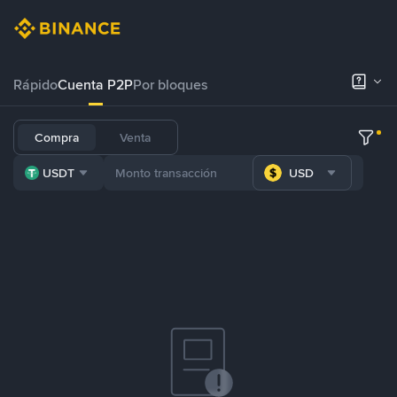
Rápido
Cuenta P2P
Por bloques
Compra
Venta
USDT
USD