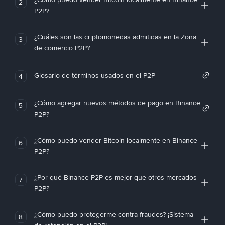
2
P2P?
¿Cuáles son las criptomonedas admitidas en la Zona
3
de comercio P2P?
Glosario de términos usados en el P2P
4
¿Cómo agregar nuevos métodos de pago en Binance
5
P2P?
¿Cómo puedo vender Bitcoin localmente en Binance
6
P2P?
¿Por qué Binance P2P es mejor que otros mercados
7
P2P?
¿Cómo puedo protegerme contra fraudes? ¡Sistema
8