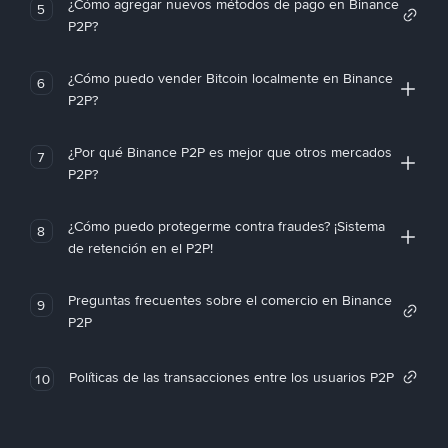
¿Cómo agregar nuevos métodos de pago en Binance
5
P2P?
¿Cómo puedo vender Bitcoin localmente en Binance
6
P2P?
¿Por qué Binance P2P es mejor que otros mercados
7
P2P?
¿Cómo puedo protegerme contra fraudes? ¡Sistema
8
de retención en el P2P!
Preguntas frecuentes sobre el comercio en Binance
9
P2P
Políticas de las transacciones entre los usuarios P2P
10