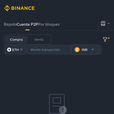
Rápido
Cuenta P2P
Por bloques
Compra
Venta
ETH
INR