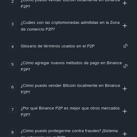
2
P2P?
¿Cuáles son las criptomonedas admitidas en la Zona
3
de comercio P2P?
Glosario de términos usados en el P2P
4
¿Cómo agregar nuevos métodos de pago en Binance
5
P2P?
¿Cómo puedo vender Bitcoin localmente en Binance
6
P2P?
¿Por qué Binance P2P es mejor que otros mercados
7
P2P?
¿Cómo puedo protegerme contra fraudes? ¡Sistema
8