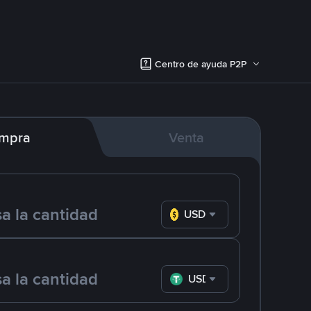
Centro de ayuda P2P
mpra
Venta
USD
USDT