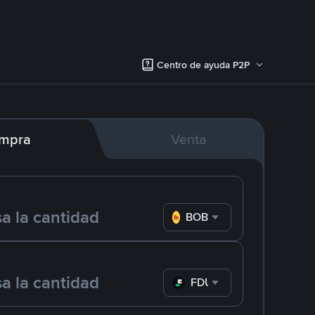
Centro de ayuda P2P
mpra
Venta
BOB
FDUSD