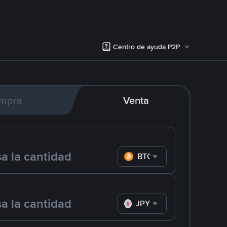
Centro de ayuda P2P
mpra
Venta
BTC
JPY