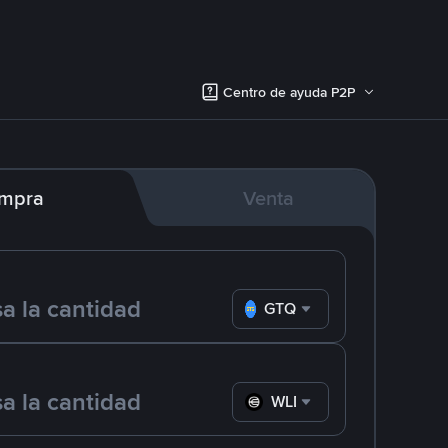
Centro de ayuda P2P
mpra
Venta
GTQ
WLD