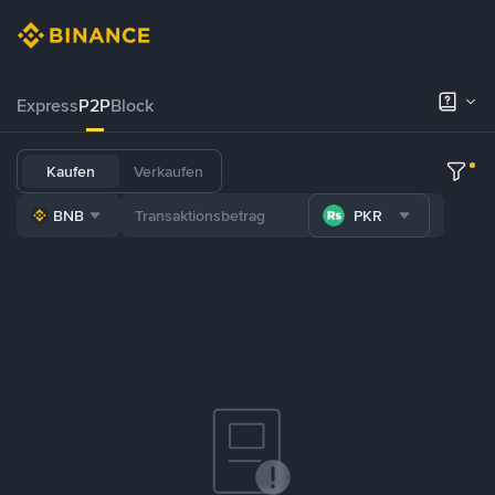
Express
P2P
Block
Kaufen
Verkaufen
BNB
PKR