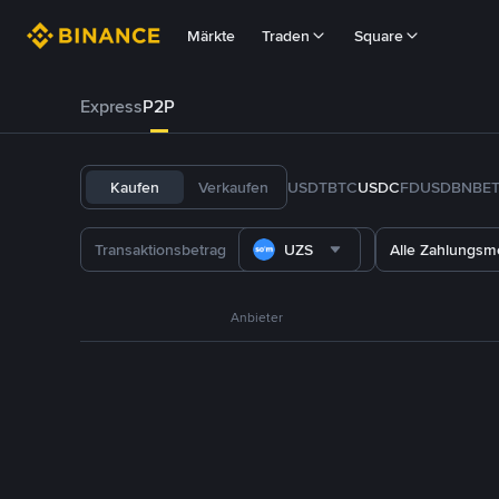
Märkte
Traden
Square
Express
P2P
Kaufen
Verkaufen
USDT
BTC
USDC
FDUSD
BNB
E
UZS
Alle Zahlungs
Anbieter