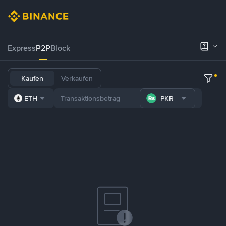
Express
P2P
Block
Kaufen
Verkaufen
ETH
PKR