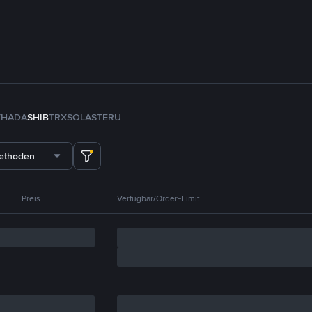
TH
ADA
SHIB
TRX
SOL
ASTER
U
methoden
Preis
Verfügbar/Order-Limit