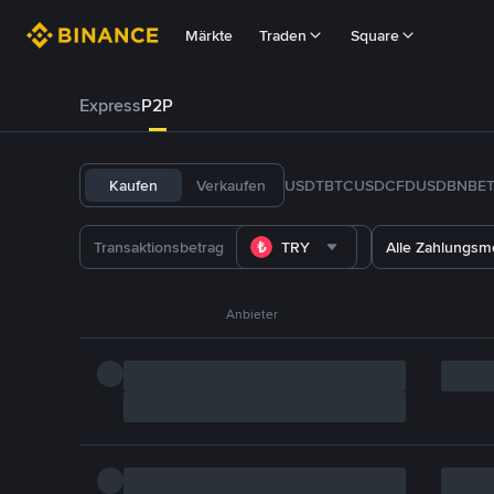
Märkte
Traden
Square
Express
P2P
Kaufen
Verkaufen
USDT
BTC
USDC
FDUSD
BNB
E
TRY
Alle Zahlungs
Anbieter