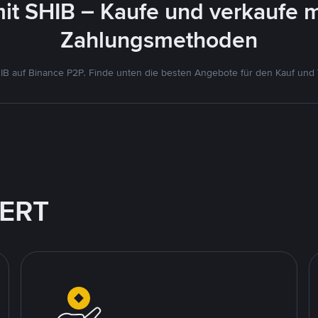
it SHIB – Kaufe und verkaufe 
Zahlungsmethoden
B auf Binance P2P. Finde unten die besten Angebote für den Kauf und
IERT