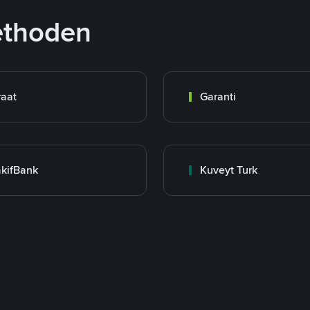
ethoden
raat
Garanti
kifBank
Kuveyt Turk