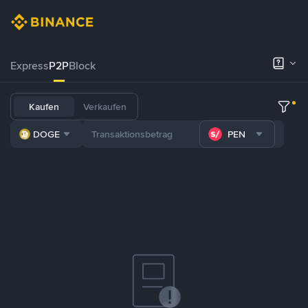
Express
P2P
Block
Kaufen
Verkaufen
DOGE
PEN