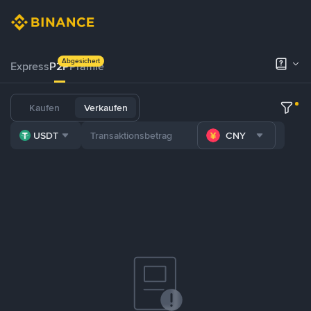
Abgesichert
Express
P2P
Prämie
Kaufen
Verkaufen
USDT
CNY