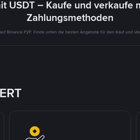
it USDT – Kaufe und verkaufe 
Zahlungsmethoden
uf Binance P2P. Finde unten die besten Angebote für den Kauf und Ver
IERT