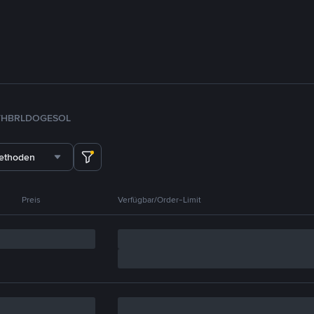
TH
BRL
DOGE
SOL
methoden
Preis
Verfügbar/Order-Limit