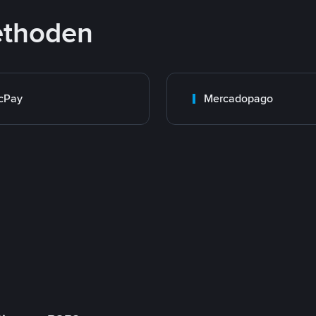
ethoden
cPay
Mercadopago