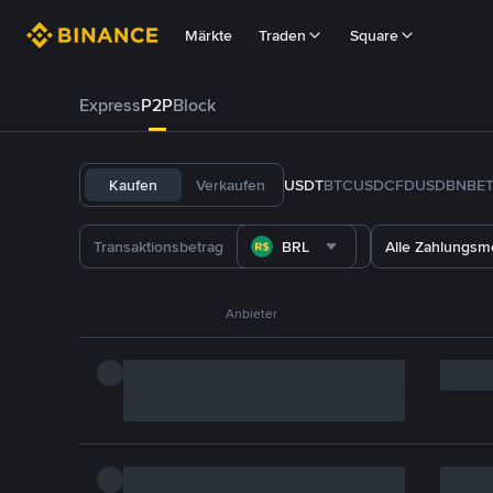
Märkte
Traden
Square
Express
P2P
Block
Kaufen
Verkaufen
USDT
BTC
USDC
FDUSD
BNB
E
BRL
Alle Zahlungs
Anbieter