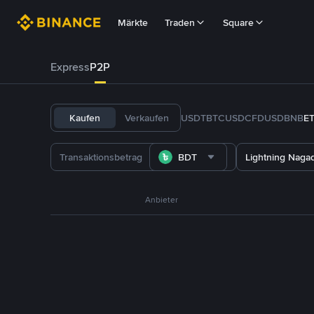
Märkte
Traden
Square
Express
P2P
Kaufen
Verkaufen
USDT
BTC
USDC
FDUSD
BNB
E
BDT
Lightning Naga
Anbieter