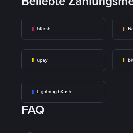
Beliebte Zahlungsm
bKash
N
upay
bK
Lightning bKash
FAQ