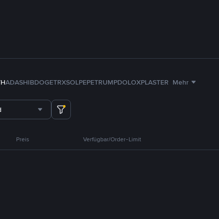
TH
ADA
SHIB
DOGE
TRX
SOL
PEPE
TRUMP
DOLO
XPL
ASTER
Mehr
d
Preis
Verfügbar/Order-Limit