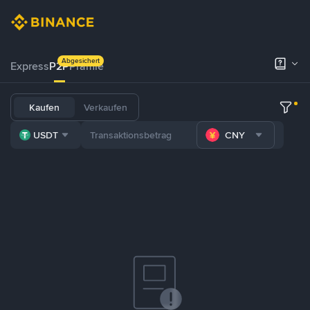
Abgesichert
Express
P2P
Prämie
Kaufen
Verkaufen
USDT
CNY