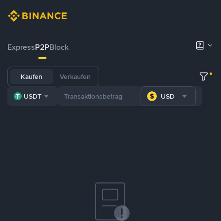
Express
P2P
Block
Kaufen
Verkaufen
USDT
USD