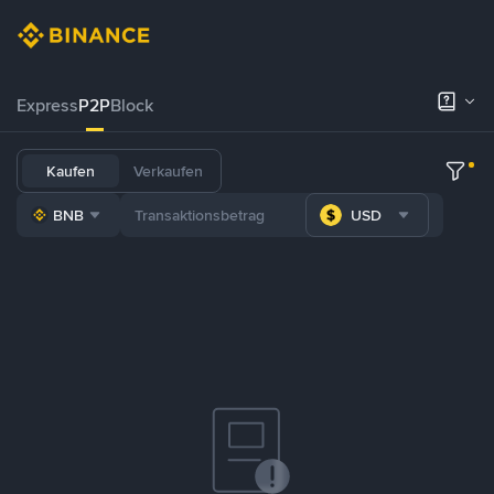
Express
P2P
Block
Kaufen
Verkaufen
BNB
USD