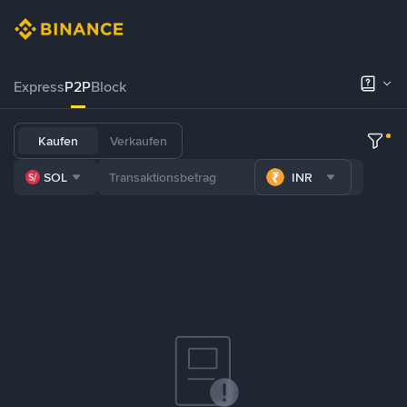
Express
P2P
Block
Kaufen
Verkaufen
SOL
INR