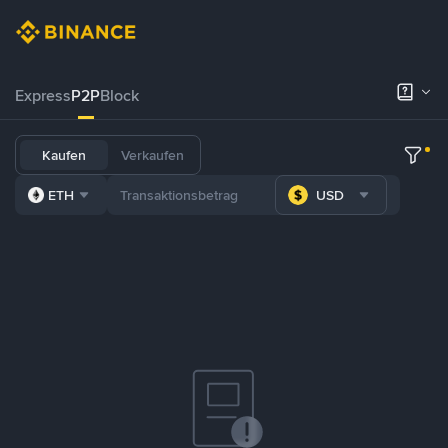
Express
P2P
Block
Kaufen
Verkaufen
ETH
USD