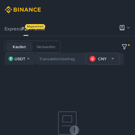
Abgesichert
Express
P2P
Prämie
Kaufen
Verkaufen
USDT
CNY