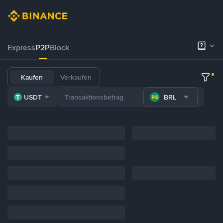
Express
P2P
Block
Kaufen
Verkaufen
USDT
BRL