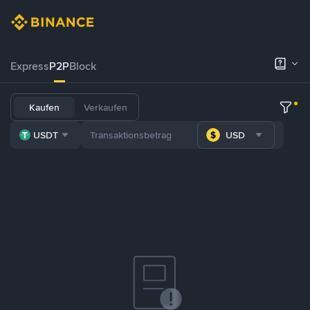
Express
P2P
Block
Kaufen
Verkaufen
USDT
USD