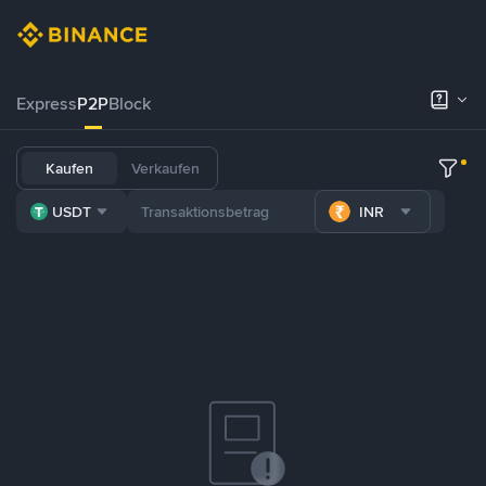
Express
P2P
Block
Kaufen
Verkaufen
USDT
INR