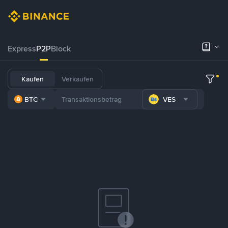
Express
P2P
Block
Kaufen
Verkaufen
BTC
VES