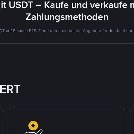
it USDT – Kaufe und verkaufe 
Zahlungsmethoden
T auf Binance P2P. Finde unten die besten Angebote für den Kauf und
IERT