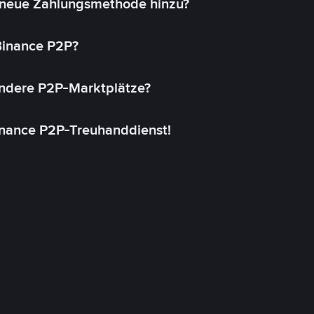
 neue Zahlungsmethode hinzu?
 Binance P2P?
andere P2P-Marktplätze?
inance P2P-Treuhanddienst!