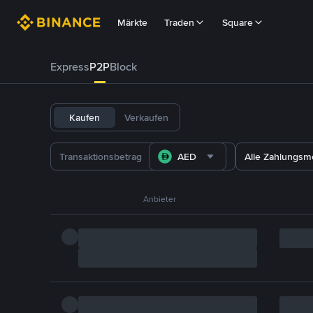
Märkte
Traden
Square
Express
P2P
Block
Kaufen
Verkaufen
AED
Alle Zahlungs
Anbieter