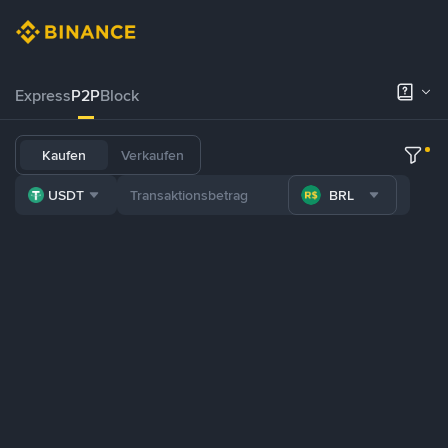
Express
P2P
Block
Kaufen
Verkaufen
USDT
BRL