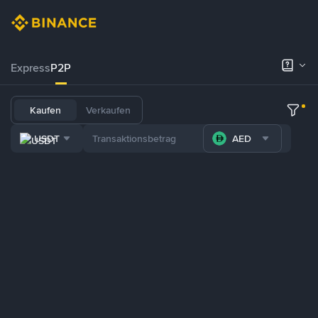
Express
P2P
Kaufen
Verkaufen
USDT
AED