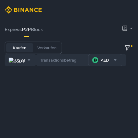
Express
P2P
Block
Kaufen
Verkaufen
USDT
AED