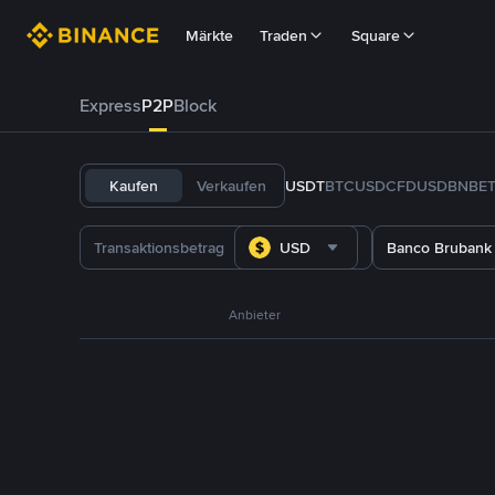
Märkte
Traden
Square
Express
P2P
Block
Kaufen
Verkaufen
USDT
BTC
USDC
FDUSD
BNB
E
USD
Banco Brubank
Anbieter