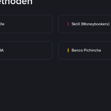
ethoden
lle
Skrill (Moneybookers)
BA
Banco Pichincha