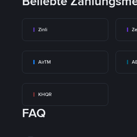
Beliebte Zahlungsm
Zinli
Ze
AirTM
A
KHQR
FAQ