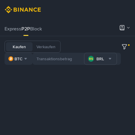
Express
P2P
Block
Kaufen
Verkaufen
BTC
BRL