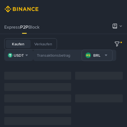
Express
P2P
Block
Kaufen
Verkaufen
USDT
BRL