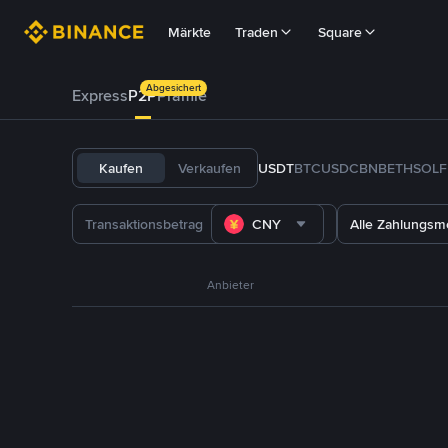
Märkte
Traden
Square
Abgesichert
Express
P2P
Prämie
Kaufen
Verkaufen
USDT
BTC
USDC
BNB
ETH
SOL
CNY
Alle Zahlungs
Anbieter