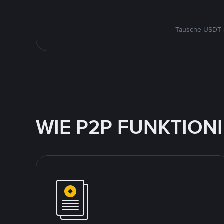
Tausche USDT a
WIE P2P FUNKTION