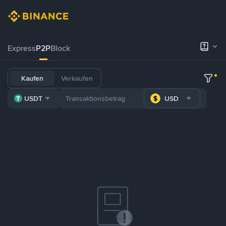
Express
P2P
Block
Kaufen
Verkaufen
USDT
USD