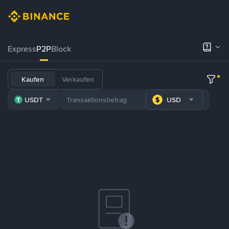
Express
P2P
Block
Kaufen
Verkaufen
USDT
USD