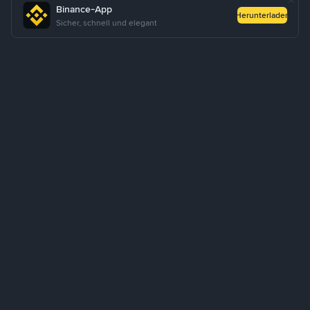
Binance-App
Herunterladen
Sicher, schnell und elegant
Über uns
Produkte
Geschäft/Unternehmen
Lernen
Service
Hilfe