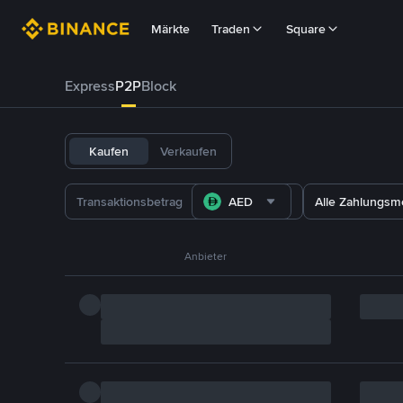
Märkte
Traden
Square
Express
P2P
Block
Kaufen
Verkaufen
AED
Alle Zahlungs
Anbieter