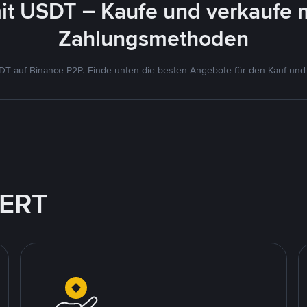
it USDT – Kaufe und verkaufe 
Zahlungsmethoden
T auf Binance P2P. Finde unten die besten Angebote für den Kauf und
IERT