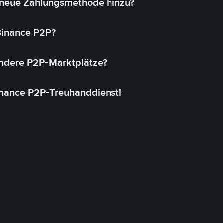
 neue Zahlungsmethode hinzu?
 Binance P2P?
andere P2P-Marktplätze?
inance P2P-Treuhanddienst!