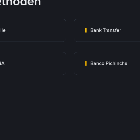
ethoden
lle
Bank Transfer
BA
Banco Pichincha