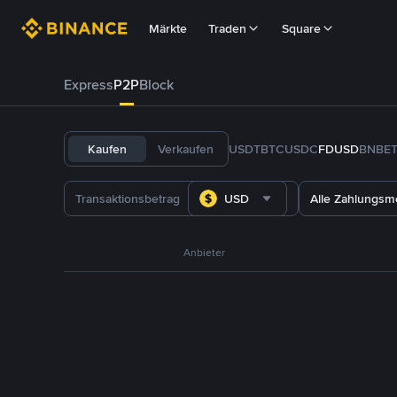
Märkte
Traden
Square
Express
P2P
Block
Kaufen
Verkaufen
USDT
BTC
USDC
FDUSD
BNB
E
USD
Alle Zahlungs
Anbieter