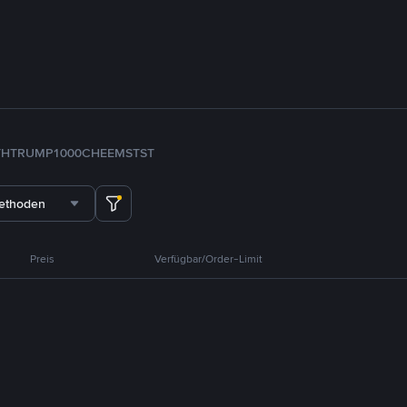
TH
TRUMP
1000CHEEMS
TST
methoden
Preis
Verfügbar/Order-Limit