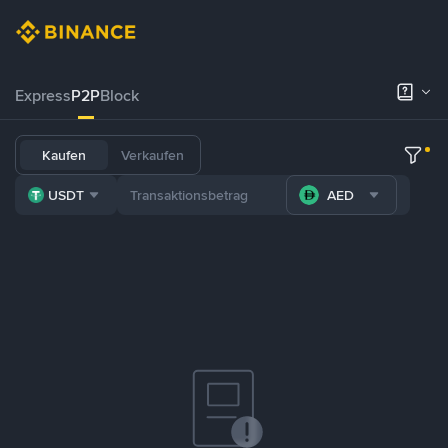
Express
P2P
Block
Kaufen
Verkaufen
USDT
AED