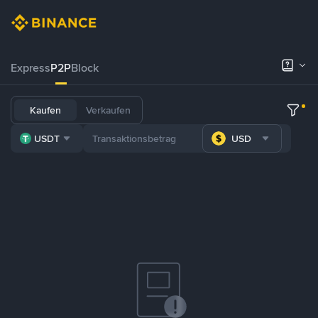
Express
P2P
Block
Kaufen
Verkaufen
USDT
USD