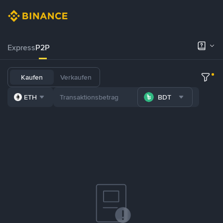
Express
P2P
Kaufen
Verkaufen
ETH
BDT