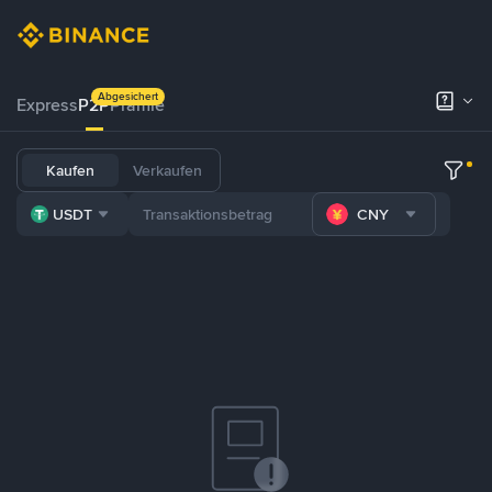
Abgesichert
Express
P2P
Prämie
Kaufen
Verkaufen
USDT
CNY