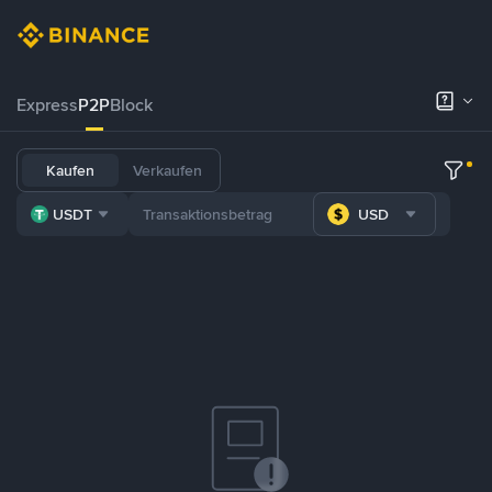
Express
P2P
Block
Kaufen
Verkaufen
USDT
USD